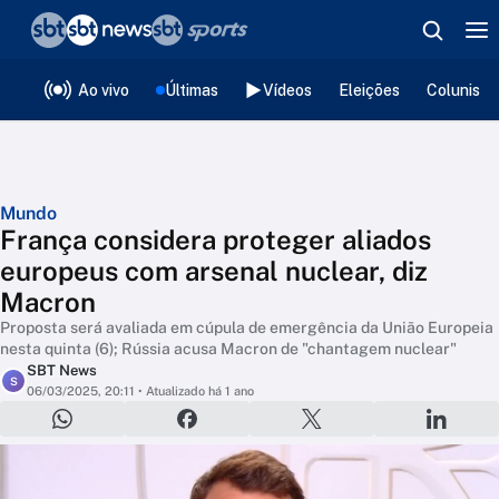
❮
voltar
Editorias
Ao vivo
Últimas
Vídeos
Eleições
Colunista
Mundo
França considera proteger aliados
europeus com arsenal nuclear, diz
Macron
Proposta será avaliada em cúpula de emergência da União Europeia
nesta quinta (6); Rússia acusa Macron de "chantagem nuclear"
SBT News
S
06/03/2025, 20:11
• Atualizado há 1 ano