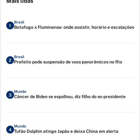
Mais lidas
Brasil
1
Botafogo x Fluminense: onde assistir, horário e escalações
Brasil
2
Prefeito pede suspensão de voos panorâmicos no Rio
Mundo
3
Câncer de Biden se espalhou, diz filho do ex-presidente
Mundo
4
Tufão Dolphin atinge Japão e deixa China em alerta