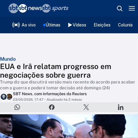
❮
voltar
Editorias
Ao vivo
Últimas
Vídeos
Eleições
Colunista
Mundo
EUA e Irã relatam progresso em
negociações sobre guerra
Trump diz que discutirá versão mais recente do acordo para acabar
com a guerra e poderá tomar decisão até domingo (24)
SBT News
,
com informações da Reuters
23/05/2026, 17:47
• Atualizado há 2 mêses