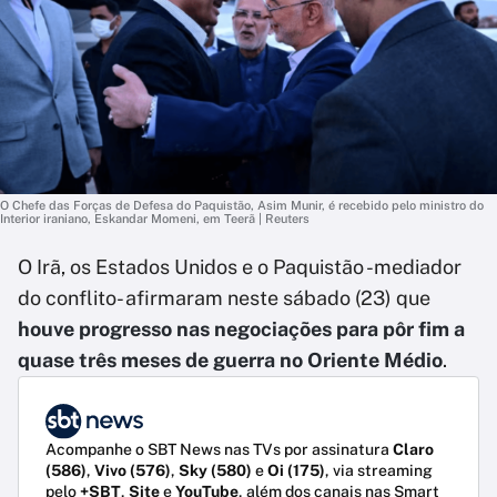
O Chefe das Forças de Defesa do Paquistão, Asim Munir, é recebido pelo ministro do
Interior iraniano, Eskandar Momeni, em Teerã | Reuters
O Irã, os Estados Unidos e o Paquistão -mediador
do conflito- afirmaram neste sábado (23) que
houve progresso nas negociações para pôr fim a
quase três meses de guerra no Oriente Médio
.
Acompanhe o SBT News nas TVs por assinatura
Claro
(586)
,
Vivo (576)
,
Sky (580)
e
Oi (175)
, via streaming
pelo
+SBT
,
Site
e
YouTube
, além dos canais nas Smart