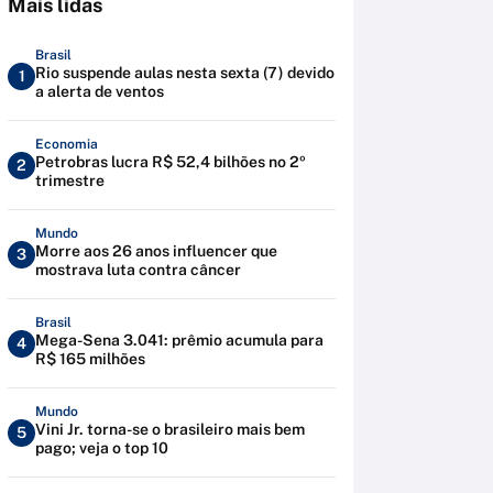
Mais lidas
Brasil
Rio suspende aulas nesta sexta (7) devido
1
a alerta de ventos
Economia
Petrobras lucra R$ 52,4 bilhões no 2º
2
trimestre
Mundo
Morre aos 26 anos influencer que
3
mostrava luta contra câncer
Brasil
Mega-Sena 3.041: prêmio acumula para
4
R$ 165 milhões
Mundo
Vini Jr. torna-se o brasileiro mais bem
5
pago; veja o top 10