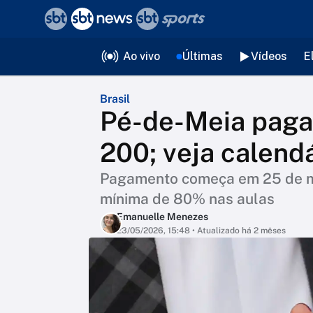
❮
voltar
Editorias
Ao vivo
Últimas
Vídeos
E
Brasil
Pé-de-Meia paga
200; veja calend
Pagamento começa em 25 de ma
mínima de 80% nas aulas
Emanuelle Menezes
23/05/2026, 15:48
• Atualizado há 2 mêses