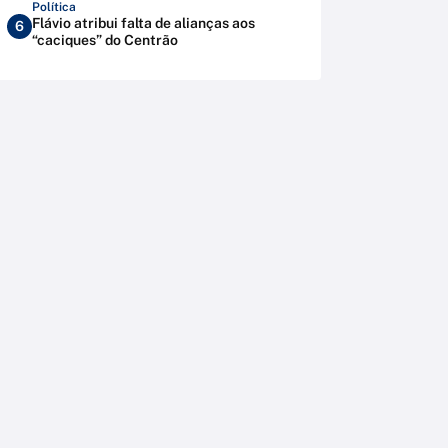
Política
Flávio atribui falta de alianças aos
6
“caciques” do Centrão