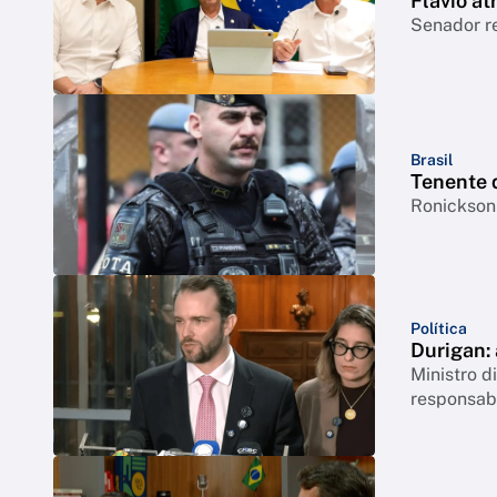
Flávio at
Senador r
Brasil
Tenente 
Ronickson 
Política
Durigan:
Ministro 
responsabi