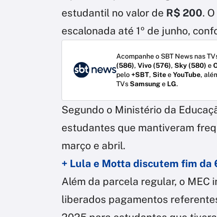
estudantil no valor de
R$ 200
. 
escalonada até 1º de junho, con
Acompanhe o SBT News nas TVs
(586)
,
Vivo (576)
,
Sky (580)
e
O
pelo
+SBT
,
Site
e
YouTube
, alé
TVs
Samsung
e
LG
.
Segundo o Ministério da Educação
estudantes que mantiveram freq
março e abril.
+ Lula e Motta discutem fim da 
Além da parcela regular, o MEC
liberados pagamentos referentes