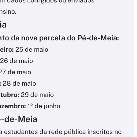
m dados corrigidos ou enviados
nsino.
ia
to da nova parcela do Pé-de-Meia:
eiro:
25 de maio
26 de maio
27 de maio
:
28 de maio
utubro:
29 de maio
ezembro:
1º de junho
é-de-Meia
 estudantes da rede pública inscritos no