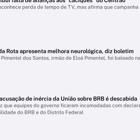
ribui falta de alianças aos “caciques” do Centrão
econhece perda de tempo de TV, mas afirma que campanha d
da Rota apresenta melhora neurológica, diz boletim
Pimentel dos Santos, irmão de Eloá Pimentel, foi baleado 
 acusação de inércia da União sobre BRB é descabida
diz que equipes do governo ficaram incomodadas com declar
lidade do BRB e do Distrito Federal