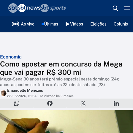
❮
voltar
Editorias
Ao vivo
Últimas
Vídeos
Eleições
Colunista
Economia
Como apostar em concurso da Mega
que vai pagar R$ 300 mi
Mega-Sena 30 anos terá prêmio especial neste domingo (24);
apostas podem ser feitas até as 22h deste sábado (23)
Emanuelle Menezes
23/05/2026, 16:24
• Atualizado há 2 mêses