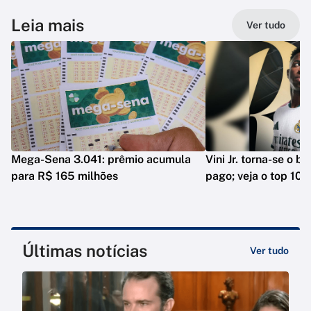
Leia mais
Ver tudo
Mega-Sena 3.041: prêmio acumula
Vini Jr. torna-se o b
para R$ 165 milhões
pago; veja o top 10
Últimas notícias
Ver tudo