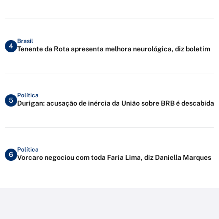
Brasil
4
Tenente da Rota apresenta melhora neurológica, diz boletim
Política
5
Durigan: acusação de inércia da União sobre BRB é descabida
Política
6
Vorcaro negociou com toda Faria Lima, diz Daniella Marques