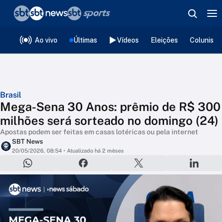
❮
voltar
Editorias
Ao vivo
Últimas
Vídeos
Eleições
Colunista
Brasil
Mega-Sena 30 Anos: prêmio de R$ 300
milhões será sorteado no domingo (24)
Apostas podem ser feitas em casas lotéricas ou pela internet
SBT News
20/05/2026, 08:54
• Atualizado há 2 mêses