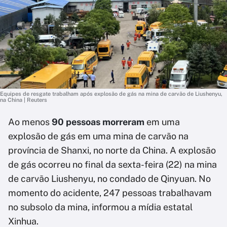
Equipes de resgate trabalham após explosão de gás na mina de carvão de Liushenyu,
na China | Reuters
Ao menos
90 pessoas morreram
em uma
explosão de gás em uma mina de carvão na
província de Shanxi, no norte da China. A explosão
de gás ocorreu no final da sexta-feira (22) na mina
de carvão Liushenyu, no condado de Qinyuan. No
momento do acidente, 247 pessoas trabalhavam
no subsolo da mina, informou a mídia estatal
Xinhua.