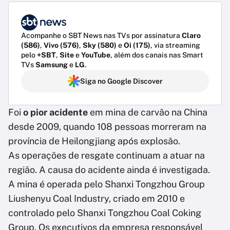
Acompanhe o SBT News nas TVs por assinatura
Claro
(586)
,
Vivo (576)
,
Sky (580)
e
Oi (175)
, via streaming
pelo
+SBT
,
Site
e
YouTube
, além dos canais nas Smart
TVs
Samsung
e
LG
.
Siga no Google Discover
Foi
o pior acidente
em mina de carvão na China
desde 2009, quando 108 pessoas morreram na
província de Heilongjiang após explosão.
As operações de resgate continuam a atuar na
região. A causa do acidente ainda é investigada.
A mina é operada pelo Shanxi Tongzhou Group
Liushenyu Coal Industry, criado em 2010 e
controlado pelo Shanxi Tongzhou Coal Coking
Group. Os executivos da empresa responsável