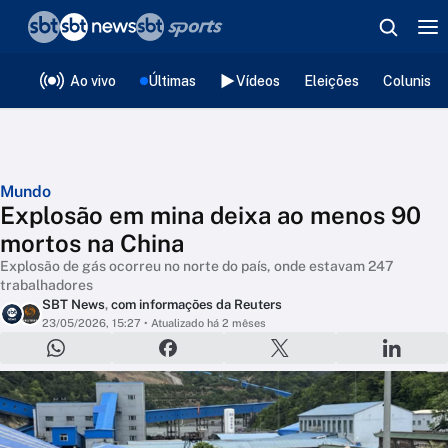
❮
voltar
Editorias
Ao vivo
Últimas
Vídeos
Eleições
Colunista
Mundo
Explosão em mina deixa ao menos 90
mortos na China
Explosão de gás ocorreu no norte do país, onde estavam 247
trabalhadores
SBT News
,
com informações da Reuters
23/05/2026, 15:27
• Atualizado há 2 mêses