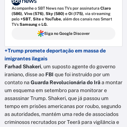
Acompanhe o SBT News nas TVs por assinatura
Claro
(586)
,
Vivo (576)
,
Sky (580)
e
Oi (175)
, via streaming
pelo
+SBT
,
Site
e
YouTube
, além dos canais nas Smart
TVs
Samsung
e
LG
.
Siga no Google Discover
+Trump promete deportação em massa de
imigrantes ilegais
Farhad Shakeri
, um suposto agente do governo
iraniano, disse ao
FBI
que foi instruído por um
contato na
Guarda Revolucionária do Irã
a montar
um esquema em setembro para monitorar e
assassinar Trump. Shakeri, que já passou um
tempo em prisões americanas por roubo, segundo
as autoridades, mantém uma rede de associados
criminosos recrutados por Teerã para vigilância e