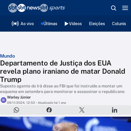
❮
voltar
Editorias
Ao vivo
Últimas
Vídeos
Eleições
Colunista
Mundo
Departamento de Justiça dos EUA
revela plano iraniano de matar Donald
Trump
Suposto agente do Irã disse ao FBI que foi instruído a montar um
esquema em setembro para monitorar e assassinar o republicano
Warley Júnior
W
09/11/2024, 12:53
• Atualizado há 1 ano