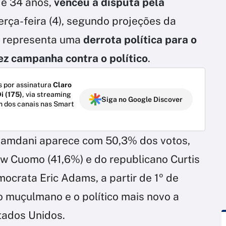
de 34 anos,
venceu a disputa pela
terça-feira (4), segundo projeções da
o representa uma
derrota política para o
ez campanha contra o político
.
 por assinatura
Claro
i (175)
, via streaming
Siga no Google Discover
m dos canais nas Smart
amdani aparece com 50,3% dos votos,
w Cuomo (41,6%) e do republicano Curtis
emocrata Eric Adams, a partir de 1º de
o muçulmano e o político mais novo a
tados Unidos.