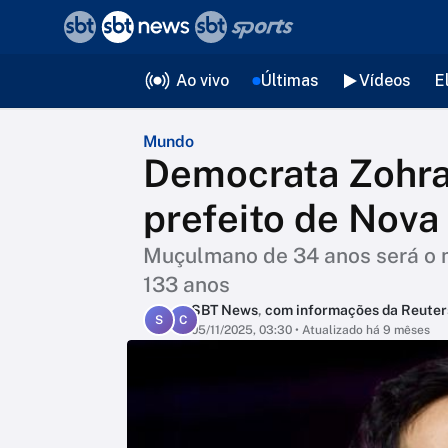
❮
voltar
Editorias
Ao vivo
Últimas
Vídeos
E
Mundo
Democrata Zohra
prefeito de Nova
Muçulmano de 34 anos será o ma
133 anos
SBT News
,
com informações da Reuter
S
C
05/11/2025, 03:30
• Atualizado há 9 mêses