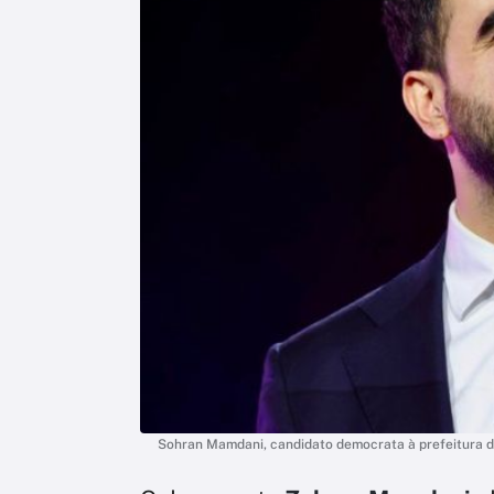
Sohran Mamdani, candidato democrata à prefeitura d