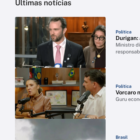
Últimas notícias
Política
Durigan:
Ministro 
responsabi
Política
Vorcaro 
Guru econô
Brasil