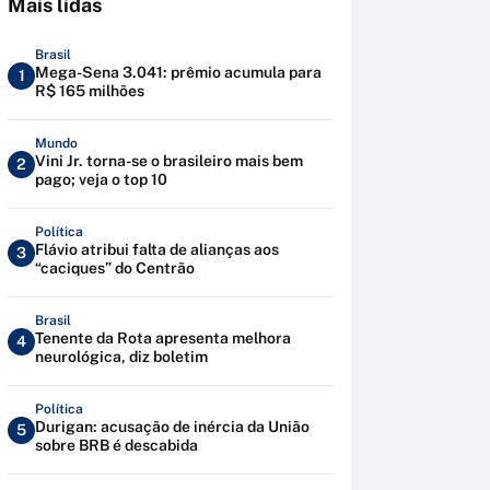
Mais lidas
Brasil
Mega-Sena 3.041: prêmio acumula para
1
R$ 165 milhões
Mundo
Vini Jr. torna-se o brasileiro mais bem
2
pago; veja o top 10
Política
Flávio atribui falta de alianças aos
3
“caciques” do Centrão
Brasil
Tenente da Rota apresenta melhora
4
neurológica, diz boletim
Política
Durigan: acusação de inércia da União
5
sobre BRB é descabida