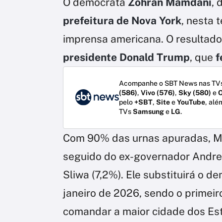
O democrata
Zohran Mamdani
, 
prefeitura de Nova York
, nesta 
imprensa americana. O resultad
presidente Donald Trump
, que
f
Acompanhe o SBT News nas TVs
(586)
,
Vivo (576)
,
Sky (580)
e
O
pelo
+SBT
,
Site
e
YouTube
, alé
TVs
Samsung
e
LG
.
Com 90% das urnas apuradas, M
seguido do ex-governador Andre
Sliwa (7,2%). Ele substituirá o d
janeiro de 2026, sendo o primeir
comandar a maior cidade dos Es