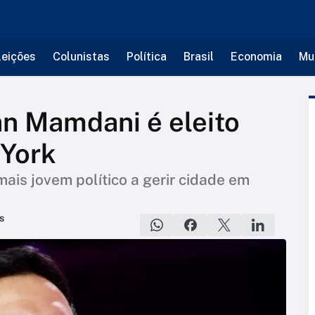
leições
Colunistas
Política
Brasil
Economia
Mu
n Mamdani é eleito
 York
is jovem político a gerir cidade em
s