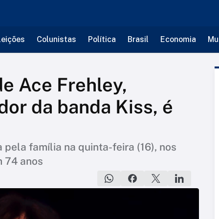
leições
Colunistas
Política
Brasil
Economia
Mu
e Ace Frehley,
dor da banda Kiss, é
pela família na quinta-feira (16), nos
m 74 anos