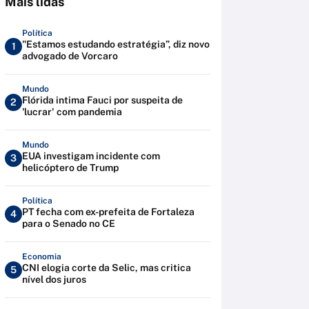
Mais lidas
Política
"Estamos estudando estratégia”, diz novo
1
advogado de Vorcaro
Mundo
Flórida intima Fauci por suspeita de
2
'lucrar' com pandemia
Mundo
EUA investigam incidente com
3
helicóptero de Trump
Política
PT fecha com ex-prefeita de Fortaleza
4
para o Senado no CE
Economia
CNI elogia corte da Selic, mas critica
5
nível dos juros