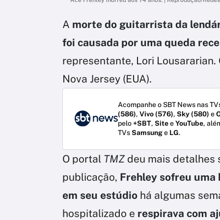
A
morte do guitarrista da lendár
foi causada por uma queda rec
representante, Lori Lousararian.
Nova Jersey (EUA).
Acompanhe o SBT News nas TVs
(586)
,
Vivo (576)
,
Sky (580)
e
O
pelo
+SBT
,
Site
e
YouTube
, alé
TVs
Samsung
e
LG
.
O portal
TMZ
deu mais detalhes 
publicação,
Frehley sofreu uma
em seu estúdio
há algumas seman
hospitalizado e
respirava com a