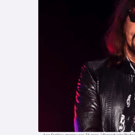
Ace Frehley morreu aos 74 anos. | Reprodução/Redes