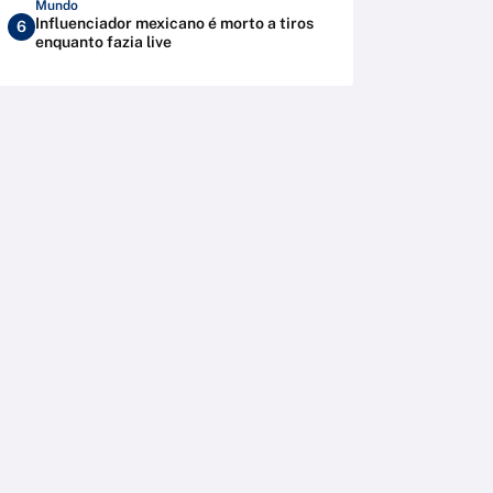
Mundo
Influenciador mexicano é morto a tiros
6
enquanto fazia live