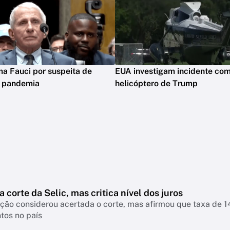
ima Fauci por suspeita de
EUA investigam incidente co
m pandemia
helicóptero de Trump
a corte da Selic, mas critica nível dos juros
nsiderou acertada o corte, mas afirmou que taxa de 14% continua pressionando empresas, famíl
tos no país