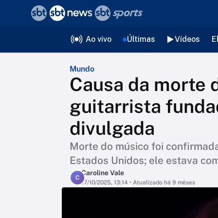
❮
voltar
Editorias
Ao vivo
Últimas
Vídeos
E
Mundo
Causa da morte d
guitarrista funda
divulgada
Morte do músico foi confirmada 
Estados Unidos; ele estava co
Caroline Vale
C
17/10/2025, 13:14
• Atualizado há 9 mêses