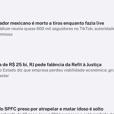
ador mexicano é morto a tiros enquanto fazia live
télum reunia quase 600 mil seguidores no TikTok; autoridad
iminosa
a de R$ 25 bi, RJ pede falência da Refit à Justiça
o Estado diz que empresa perdeu viabilidade econômica; gr
aster
o SPFC preso por atropelar e matar idoso é solto