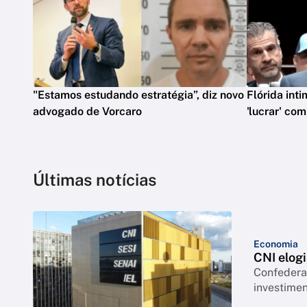
"Estamos estudando estratégia”, diz novo
Flórida int
advogado de Vorcaro
'lucrar' co
Últimas notícias
Economia
CNI elogi
Confederação co
investimen