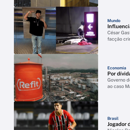
Mundo
Influenci
César Gas
facção cr
Economia
Por dívid
Governo d
ao caso M
Brasil
Jogador d