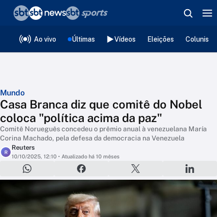
❮
voltar
Editorias
Ao vivo
Últimas
Vídeos
Eleições
Colunista
Mundo
Casa Branca diz que comitê do Nobel
coloca "política acima da paz"
Comitê Norueguês concedeu o prêmio anual à venezuelana María
Corina Machado, pela defesa da democracia na Venezuela
Reuters
R
10/10/2025, 12:10
• Atualizado há 10 mêses