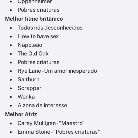
Oppenheimer
Pobres criaturas
Melhor filme britânico
Todos nós desconhecidos
How to have sex
Napoleão
The Old Oak
Pobres criaturas
Rye Lane - Um amor inesperado
Saltburn
Scrapper
Wonka
A zona de interesse
Melhor Atriz
Carey Mulligan - "Maestro"
Emma Stone - "Pobres criaturas"