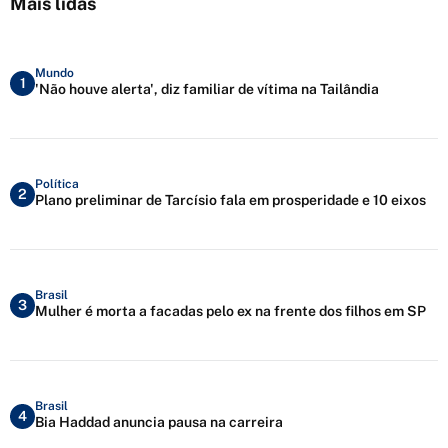
Mais lidas
Mundo
1
'Não houve alerta', diz familiar de vítima na Tailândia
Política
2
Plano preliminar de Tarcísio fala em prosperidade e 10 eixos
Brasil
3
Mulher é morta a facadas pelo ex na frente dos filhos em SP
Brasil
4
Bia Haddad anuncia pausa na carreira