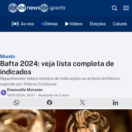
❮
voltar
Editorias
Ao vivo
Últimas
Vídeos
Eleições
Colunista
Mundo
Bafta 2024: veja lista completa de
indicados
Oppenheimer lidera número de indicações ao prêmio britânico,
seguido por Pobres Criaturas
Emanuelle Menezes
E
18/01/2024, 18:57
• Atualizado há 2 anos