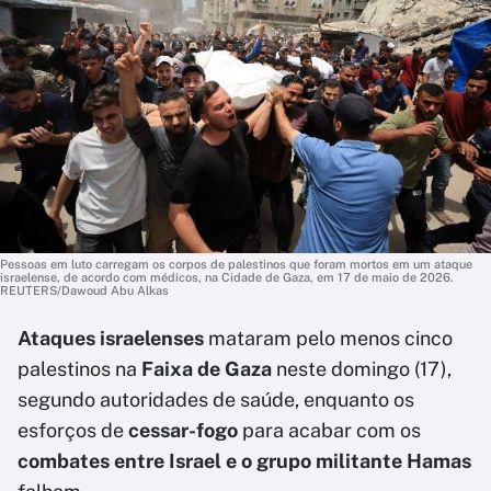
Pessoas em luto carregam os corpos de palestinos que foram mortos em um ataque
israelense, de acordo com médicos, na Cidade de Gaza, em 17 de maio de 2026.
REUTERS/Dawoud Abu Alkas
Ataques israelenses
mataram pelo menos cinco
palestinos na
Faixa de Gaza
neste domingo (17),
segundo autoridades de saúde, enquanto os
esforços de
cessar-fogo
para acabar com os
combates entre Israel e o grupo militante Hamas