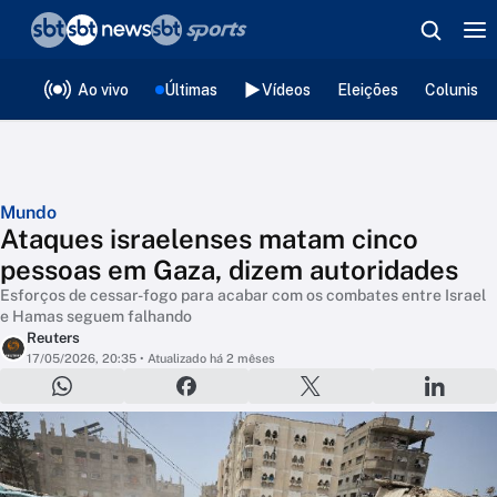
❮
voltar
Editorias
Ao vivo
Últimas
Vídeos
Eleições
Colunista
Mundo
Ataques israelenses matam cinco
pessoas em Gaza, dizem autoridades
Esforços de cessar-fogo para acabar com os combates entre Israel
e Hamas seguem falhando
Reuters
17/05/2026, 20:35
• Atualizado há 2 mêses