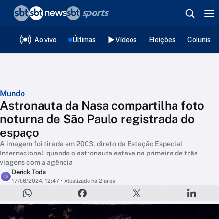
❮
voltar
Editorias
Ao vivo
Últimas
Vídeos
Eleições
Colunista
Mundo
Astronauta da Nasa compartilha foto
noturna de São Paulo registrada do
espaço
A imagem foi tirada em 2003, direto da Estação Especial
Internacional, quando o astronauta estava na primeira de três
viagens com a agência
Derick Toda
D
17/06/2024, 12:47
• Atualizado há 2 anos