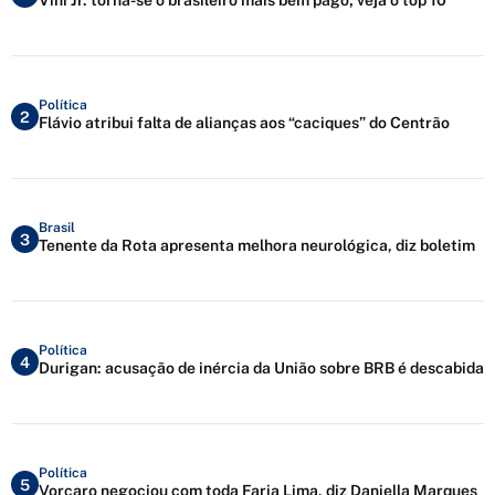
Vini Jr. torna-se o brasileiro mais bem pago; veja o top 10
Política
2
Flávio atribui falta de alianças aos “caciques” do Centrão
Brasil
3
Tenente da Rota apresenta melhora neurológica, diz boletim
Política
4
Durigan: acusação de inércia da União sobre BRB é descabida
Política
5
Vorcaro negociou com toda Faria Lima, diz Daniella Marques