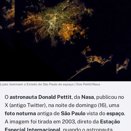
Luzes iluminam o Estado de São Paulo do espaço | Don Pettit/Nasa
O
astronauta Donald Pettit
, da
Nasa
, publicou no
X (antigo Twitter), na noite de domingo (16), uma
foto noturna
antiga de
São Paulo
vista do
espaço
.
A imagem foi tirada em 2003, direto da
Estação
Especial Internacional
, quando o astronauta