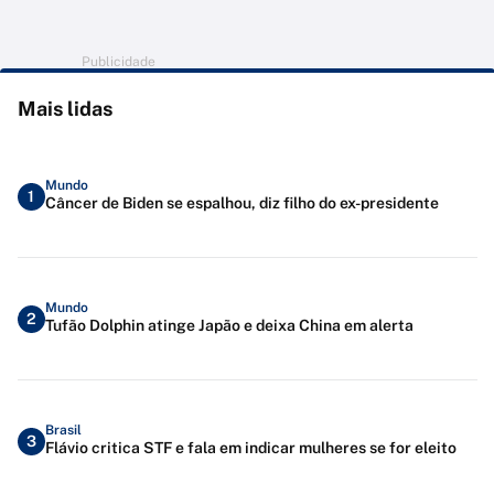
Publicidade
Mais lidas
Mundo
1
Câncer de Biden se espalhou, diz filho do ex-presidente
Mundo
2
Tufão Dolphin atinge Japão e deixa China em alerta
Brasil
3
Flávio critica STF e fala em indicar mulheres se for eleito