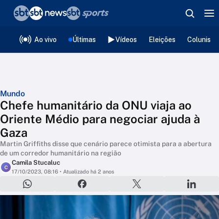
❮
voltar
Editorias
Ao vivo
Últimas
Vídeos
Eleições
Colunista
Mundo
Chefe humanitário da ONU viaja ao
Oriente Médio para negociar ajuda à
Gaza
Martin Griffiths disse que cenário parece otimista para a abertura
de um corredor humanitário na região
Camila Stucaluc
C
17/10/2023, 08:16
• Atualizado há 2 anos