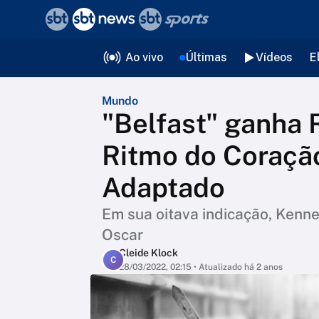
❮
voltar
Editorias
Ao vivo
Últimas
Vídeos
E
Mundo
"Belfast" ganha R
Ritmo do Coração
Adaptado
Em sua oitava indicação, Kenn
Oscar
Cleide Klock
C
28/03/2022, 02:15
• Atualizado há 2 anos