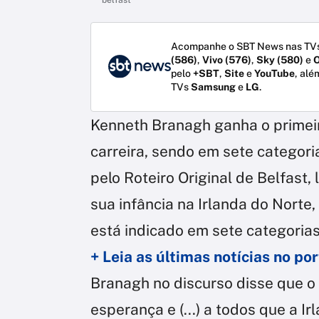
Acompanhe o SBT News nas TVs
(586)
,
Vivo (576)
,
Sky (580)
e
O
pelo
+SBT
,
Site
e
YouTube
, alé
TVs
Samsung
e
LG
.
Kenneth Branagh ganha o primeir
carreira, sendo em sete categori
pelo Roteiro Original de Belfast
sua infância na Irlanda do Norte
está indicado em sete categorias
+ Leia as últimas notícias no p
Branagh no discurso disse que 
esperança e (...) a todos que a 