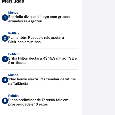
Mais lidas
Mundo
Espriella diz que diálogo com grupos
1
armados se esgotou
Política
PL mantém Roscoe e não apoiará
2
Cleitinho em Minas
Política
Erika Hilton declara R$ 15,9 mil ao TSE e
3
é criticada
Mundo
'Não houve alerta', diz familiar de vítima
4
na Tailândia
Política
Plano preliminar de Tarcísio fala em
5
prosperidade e 10 eixos