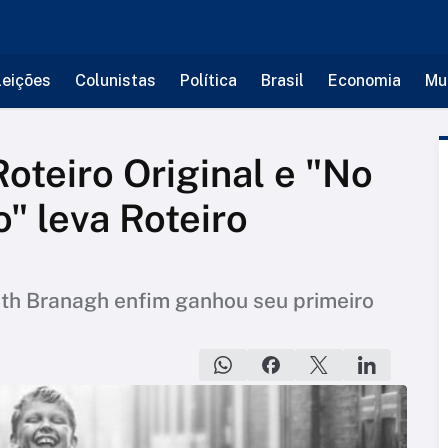
leições
Colunistas
Política
Brasil
Economia
Mu
oteiro Original e "No
" leva Roteiro
eth Branagh enfim ganhou seu primeiro