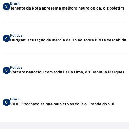
Brasil
3
Tenente da Rota apresenta melhora neurológica, diz boletim
Política
4
Durigan: acusação de inércia da União sobre BRB é descabida
Política
5
Vorcaro negociou com toda Faria Lima, diz Daniella Marques
Brasil
6
VÍDEO: tornado atinge municípios do Rio Grande do Sul