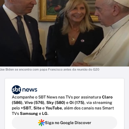
Joe Biden se encontra com papa Francisco antes da reunião do G20
Acompanhe o SBT News nas TVs por assinatura
Claro
(586)
,
Vivo (576)
,
Sky (580)
e
Oi (175)
, via streaming
pelo
+SBT
,
Site
e
YouTube
, além dos canais nas Smart
TVs
Samsung
e
LG
.
Siga no Google Discover