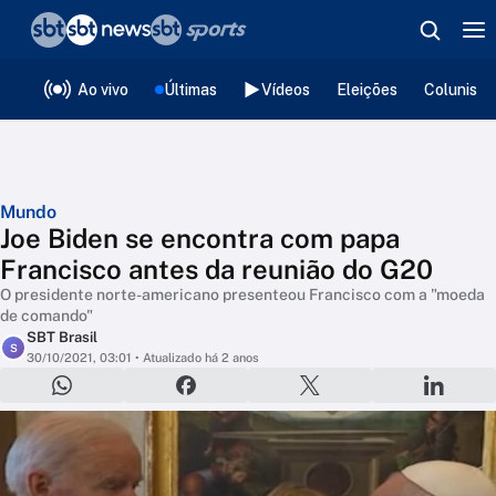
❮
voltar
Editorias
Ao vivo
Últimas
Vídeos
Eleições
Colunista
Mundo
Joe Biden se encontra com papa
Francisco antes da reunião do G20
O presidente norte-americano presenteou Francisco com a "moeda
de comando"
SBT Brasil
S
30/10/2021, 03:01
• Atualizado há 2 anos