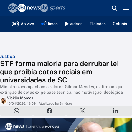
❮
voltar
Editorias
Ao vivo
Últimas
Vídeos
Eleições
Colunista
Justiça
STF forma maioria para derrubar lei
que proibia cotas raciais em
universidades de SC
Ministros acompanham o relator, Gilmar Mendes, e afirmam que
extinção de cotas exige base técnica, não motivação ideológica
Vicklin Moraes
16/04/2026, 18:09
• Atualizado há 3 mêses