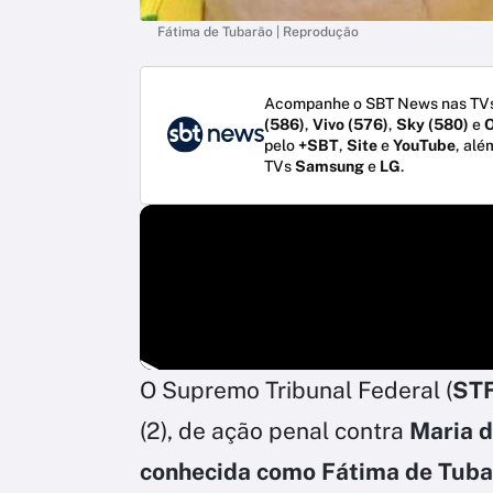
Fátima de Tubarão | Reprodução
Acompanhe o SBT News nas TVs
(586)
,
Vivo (576)
,
Sky (580)
e
O
pelo
+SBT
,
Site
e
YouTube
, alé
TVs
Samsung
e
LG
.
O Supremo Tribunal Federal (
ST
(2), de ação penal contra
Maria 
conhecida como Fátima de Tub