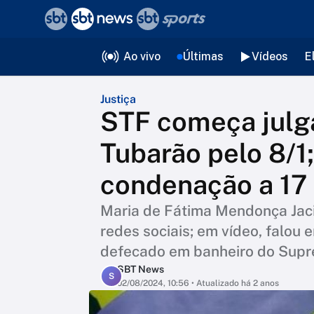
❮
voltar
Editorias
Ao vivo
Últimas
Vídeos
E
Justiça
STF começa julg
Tubarão pelo 8/1
condenação a 17
Maria de Fátima Mendonça Jacin
redes sociais; em vídeo, falou 
defecado em banheiro do Sup
SBT News
S
02/08/2024, 10:56
• Atualizado há 2 anos