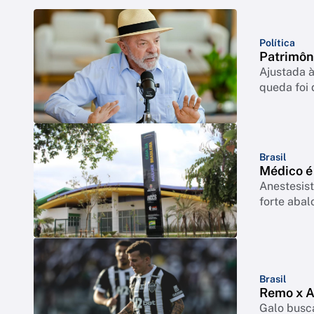
Política
Patrimôn
Ajustada à
queda foi
Brasil
Médico é
Anestesist
forte abal
Brasil
Remo x At
Galo busca