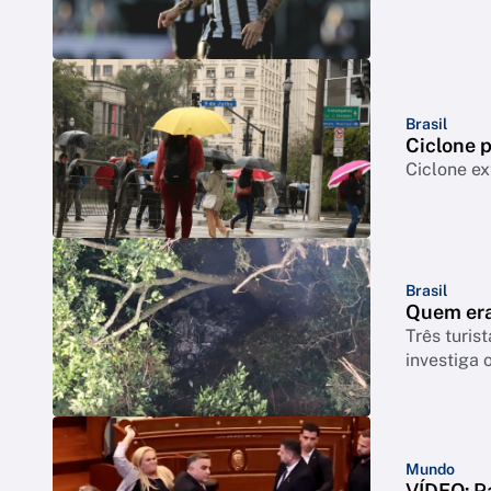
Brasil
Ciclone p
Ciclone ex
Brasil
Quem era
Três turis
investiga 
Mundo
VÍDEO: P