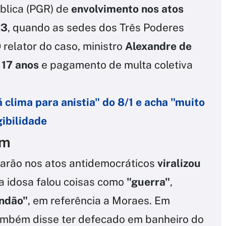
blica (PGR) de
envolvimento nos atos
23
, quando as sedes dos Três Poderes
relator do caso, ministro
Alexandre de
 17 anos
e pagamento de multa coletiva
 clima para anistia" do 8/1 e acha "muito
gibilidade
am
arão nos atos antidemocráticos
viralizou
 a idosa falou coisas como
"guerra"
,
andão"
, em referência a Moraes. Em
ambém disse ter defecado em banheiro do