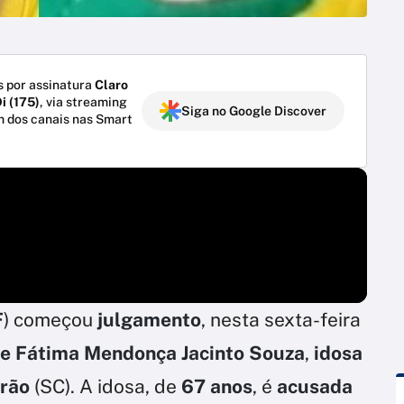
 por assinatura
Claro
i (175)
, via streaming
Siga no Google Discover
m dos canais nas Smart
F
) começou
julgamento
, nesta sexta-feira
de Fátima Mendonça Jacinto Souza
,
idosa
arão
(SC). A idosa, de
67 anos
, é
acusada