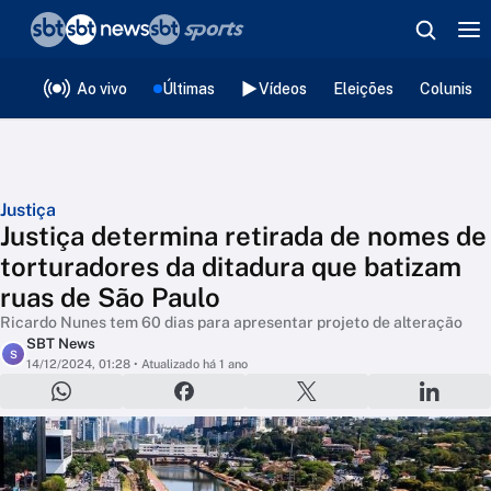
❮
voltar
Editorias
Ao vivo
Últimas
Vídeos
Eleições
Colunista
Justiça
Justiça determina retirada de nomes de
torturadores da ditadura que batizam
ruas de São Paulo
Ricardo Nunes tem 60 dias para apresentar projeto de alteração
SBT News
S
14/12/2024, 01:28
• Atualizado há 1 ano