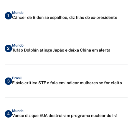
Mundo
1
Câncer de Biden se espalhou, diz filho do ex-presidente
Mundo
2
Tufão Dolphin atinge Japão e deixa China em alerta
Brasil
3
Flávio critica STF e fala em indicar mulheres se for eleito
Mundo
4
Vance diz que EUA destruíram programa nuclear do Irã