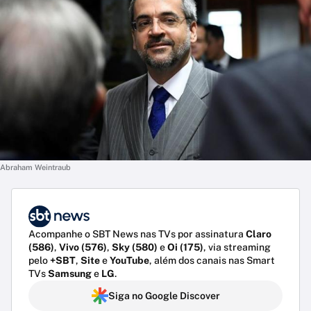
Abraham Weintraub
Acompanhe o SBT News nas TVs por assinatura
Claro
(586)
,
Vivo (576)
,
Sky (580)
e
Oi (175)
, via streaming
pelo
+SBT
,
Site
e
YouTube
, além dos canais nas Smart
TVs
Samsung
e
LG
.
Siga no Google Discover