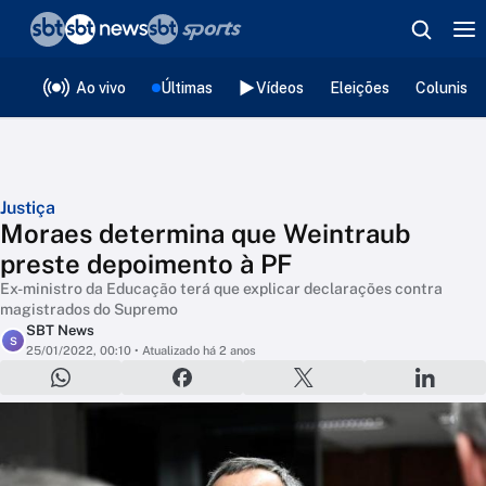
❮
voltar
Editorias
Ao vivo
Últimas
Vídeos
Eleições
Colunista
Justiça
Moraes determina que Weintraub
preste depoimento à PF
Ex-ministro da Educação terá que explicar declarações contra
magistrados do Supremo
SBT News
S
25/01/2022, 00:10
• Atualizado há 2 anos