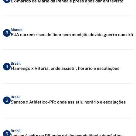
Ex-marido de Maria da Penha é preso após dar entrevista
Mundo
3
EUA correm risco de ficar sem munição devido guerra com Irã
Brasil
4
Flamengo x Vitória: onde assistir, horário e escalações
Brasil
5
Santos x Athletico-PR: onde assistir, horário e escalações
Brasil
6
Jadson é solto no PR após prisão por violência doméstica