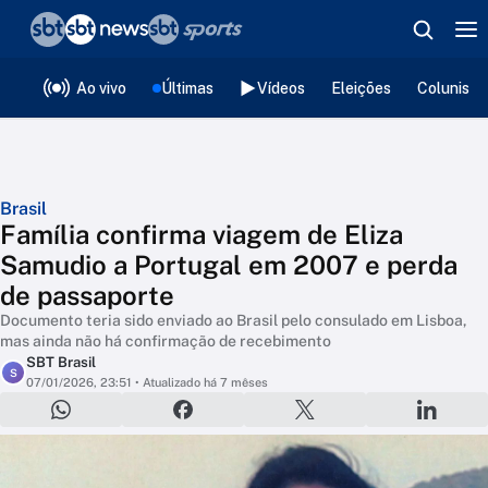
❮
voltar
Editorias
Ao vivo
Últimas
Vídeos
Eleições
Colunista
Brasil
Família confirma viagem de Eliza
Samudio a Portugal em 2007 e perda
de passaporte
Documento teria sido enviado ao Brasil pelo consulado em Lisboa,
mas ainda não há confirmação de recebimento
SBT Brasil
S
07/01/2026, 23:51
• Atualizado há 7 mêses