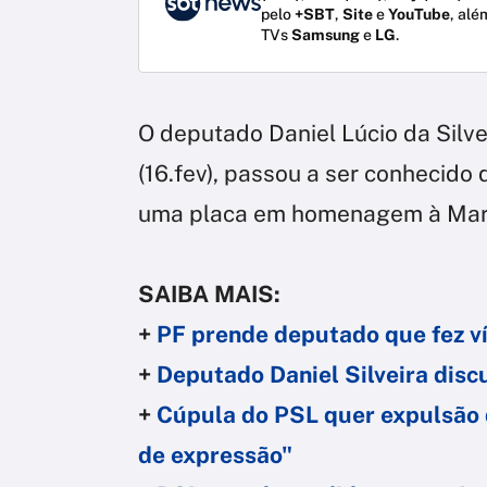
pelo
+SBT
,
Site
e
YouTube
, alé
TVs
Samsung
e
LG
.
O deputado Daniel Lúcio da Silvei
(16.fev), passou a ser conhecid
uma placa em homenagem à Mari
SAIBA MAIS:
+
PF prende deputado que fez v
+
Deputado Daniel Silveira disc
+
Cúpula do PSL quer expulsão d
de expressão"