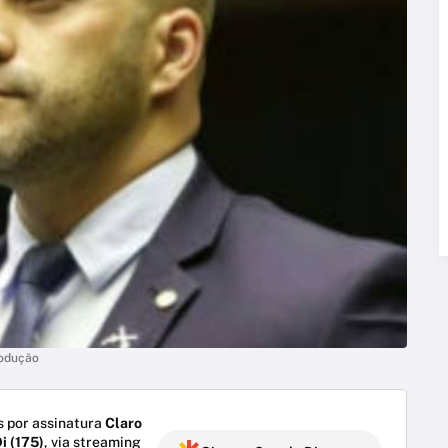
rodução
 por assinatura
Claro
i (175)
, via streaming