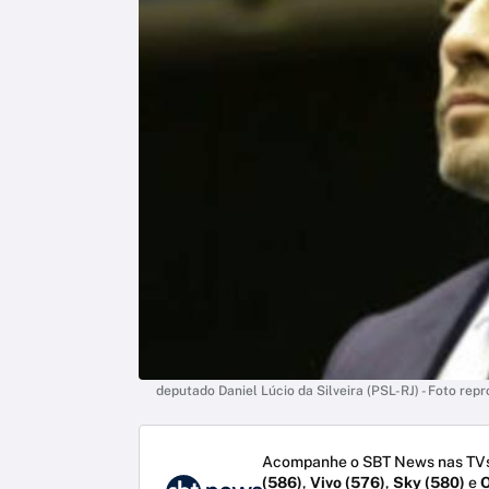
deputado Daniel Lúcio da Silveira (PSL-RJ) - Foto rep
Acompanhe o SBT News nas TVs
(586)
,
Vivo (576)
,
Sky (580)
e
O