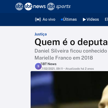
❮
voltar
Editorias
Ao vivo
Últimas
Vídeos
E
Justiça
Quem é o deputa
Daniel Silveira ficou conheci
Marielle Franco em 2018
SBT News
S
17/02/2021, 09:11
• Atualizado há 2 anos