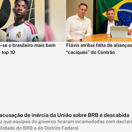
na-se o brasileiro mais bem
Flávio atribui falta de aliança
 top 10
“caciques” do Centrão
 acusação de inércia da União sobre BRB é descabida
diz que equipes do governo ficaram incomodadas com declar
lidade do BRB e do Distrito Federal