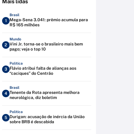
Mais lidas
Brasil
Mega-Sena 3.041: prêmio acumula para
1
R$ 165 milhões
Mundo
Vini Jr. torna-se o brasileiro mais bem
2
pago; veja o top 10
Política
Flávio atribui falta de alianças aos
3
“caciques” do Centrão
Brasil
Tenente da Rota apresenta melhora
4
neurológica, diz boletim
Política
Durigan: acusação de inércia da União
5
sobre BRB é descabida