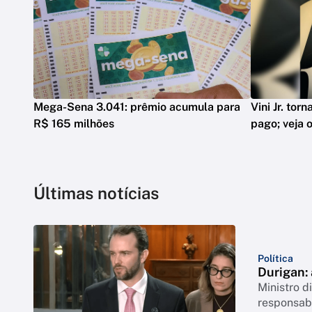
Mega-Sena 3.041: prêmio acumula para
Vini Jr. tor
R$ 165 milhões
pago; veja o
Últimas notícias
Política
Durigan:
Ministro 
responsabi