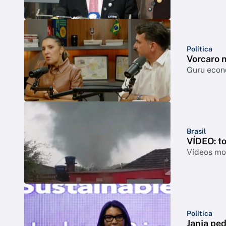
Política
Vorcaro 
Guru econô
Brasil
VÍDEO: t
Vídeos mos
Política
Janja ped