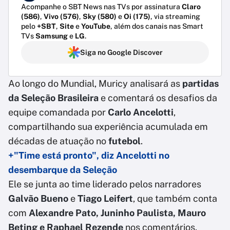
Acompanhe o SBT News nas TVs por assinatura
Claro
(586)
,
Vivo (576)
,
Sky (580)
e
Oi (175)
, via streaming
pelo
+SBT
,
Site
e
YouTube
, além dos canais nas Smart
TVs
Samsung
e
LG
.
Siga no Google Discover
Ao longo do Mundial, Muricy analisará as
partidas
da Seleção Brasileira
e comentará os desafios da
equipe comandada por
Carlo Ancelotti
,
compartilhando sua experiência acumulada em
décadas de atuação no
futebol
.
+"Time está pronto", diz Ancelotti no
desembarque da Seleção
Ele se junta ao time liderado pelos narradores
Galvão Bueno
e
Tiago Leifert
, que também conta
com
Alexandre Pato, Juninho Paulista, Mauro
Beting e Raphael Rezende
nos comentários.