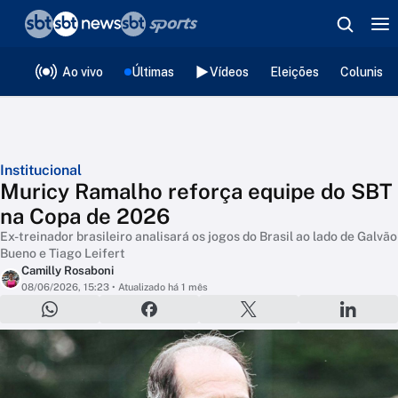
❮
voltar
Editorias
Ao vivo
Últimas
Vídeos
Eleições
Colunista
Institucional
Muricy Ramalho reforça equipe do SBT
na Copa de 2026
Ex-treinador brasileiro analisará os jogos do Brasil ao lado de Galvão
Bueno e Tiago Leifert
Camilly Rosaboni
08/06/2026, 15:23
• Atualizado há 1 mês