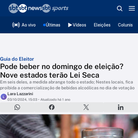
❮
voltar
Editorias
Ao vivo
Últimas
Vídeos
Eleições
Colunista
Guia do Eleitor
Pode beber no domingo de eleição?
Nove estados terão Lei Seca
Em seis deles, a medida abrange todo o estado; Nestes locais, fica
proibida a comercialização de bebidas alcoólicas no dia de votação
Lara Lazzarini
L
03/10/2024, 15:03
• Atualizado há 1 ano