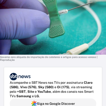
Governo zera alíquota de importação de cateteres e artigos para acesso venoso |
Reprodução
Acompanhe o SBT News nas TVs por assinatura
Claro
(586)
,
Vivo (576)
,
Sky (580)
e
Oi (175)
, via streaming
pelo
+SBT
,
Site
e
YouTube
, além dos canais nas Smart
TVs
Samsung
e
LG
.
Siga no Google Discover