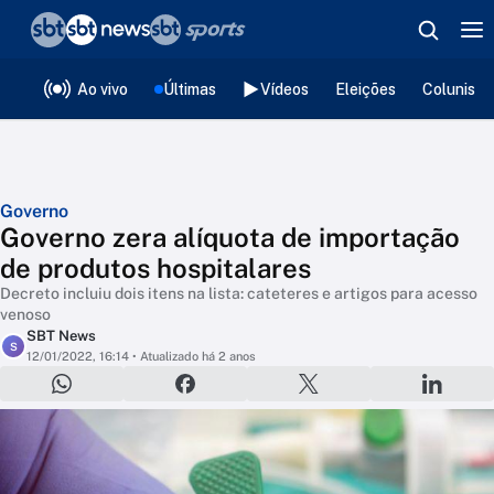
❮
voltar
Editorias
Ao vivo
Últimas
Vídeos
Eleições
Colunista
Governo
Governo zera alíquota de importação
de produtos hospitalares
Decreto incluiu dois itens na lista: cateteres e artigos para acesso
venoso
SBT News
S
12/01/2022, 16:14
• Atualizado há 2 anos