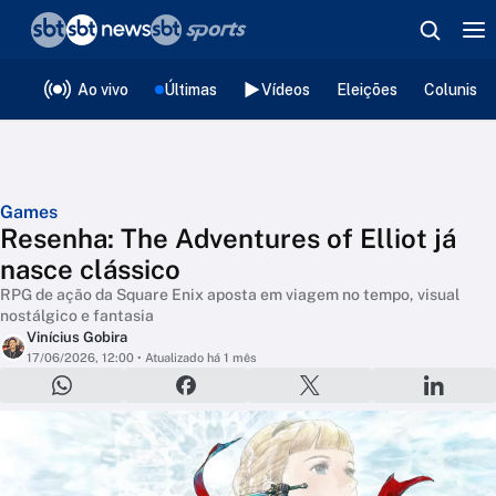
❮
voltar
Editorias
Ao vivo
Últimas
Vídeos
Eleições
Colunista
Games
Resenha: The Adventures of Elliot já
nasce clássico
RPG de ação da Square Enix aposta em viagem no tempo, visual
nostálgico e fantasia
Vinícius Gobira
17/06/2026, 12:00
• Atualizado há 1 mês