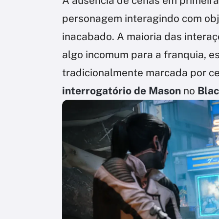
A ausência de cenas em primeir
personagem interagindo com obje
inacabado. A maioria das intera
algo incomum para a franquia, 
tradicionalmente marcada por c
interrogatório de Mason
no
Bla