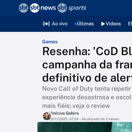
❮
voltar
Editorias
Ao vivo
Últimas
Vídeos
E
Games
Resenha: 'CoD Bla
campanha da fran
definitivo de aler
Novo Call of Duty tenta repeti
experiência desastrosa e escol
mais fiéis; veja o review
Vinícius Gobira
26/11/2025, 07:24
• Atualizado há 2 mêses