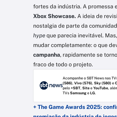
fortes da indústria. A promessa 
Xbox Showcase.
A ideia de revis
nostalgia de parte da comunidad
hype
que parecia inevitável. Mas
mudar completamente: o que deve
campanha
, rapidamente se torno
fraco de todo o projeto.
Acompanhe o SBT News nas TVs
(586)
,
Vivo (576)
,
Sky (580)
e
O
pelo
+SBT
,
Site
e
YouTube
, alé
TVs
Samsung
e
LG
.
+ The Game Awards 2025: confir
premiação da indústria de jogos