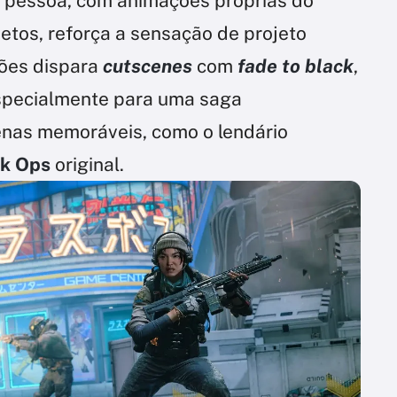
a pessoa, com animações próprias do
tos, reforça a sensação de projeto
ções dispara
cutscenes
com
fade to black
,
especialmente para uma saga
enas memoráveis, como o lendário
ck Ops
original.