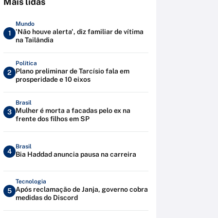
Mais lidas
Mundo
'Não houve alerta', diz familiar de vítima
1
na Tailândia
Política
Plano preliminar de Tarcísio fala em
2
prosperidade e 10 eixos
Brasil
Mulher é morta a facadas pelo ex na
3
frente dos filhos em SP
Brasil
4
Bia Haddad anuncia pausa na carreira
Tecnologia
Após reclamação de Janja, governo cobra
5
medidas do Discord