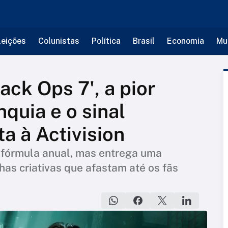
leições
Colunistas
Política
Brasil
Economia
Mu
ck Ops 7', a pior
quia e o sinal
ta à Activision
r fórmula anual, mas entrega uma
has criativas que afastam até os fãs