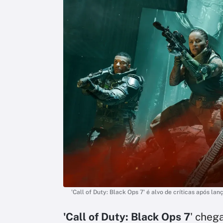
'Call of Duty: Black Ops 7' é alvo de críticas após la
'Call of Duty: Black Ops 7
' cheg