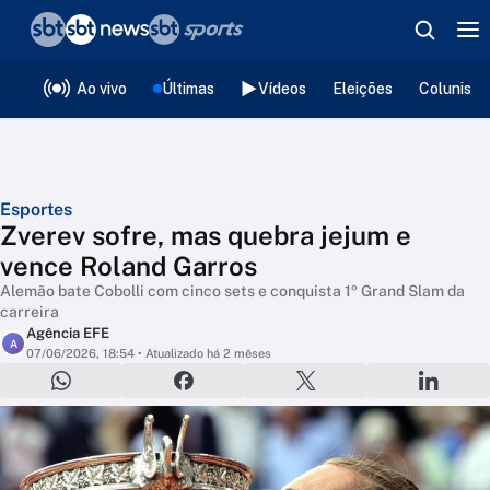
❮
voltar
Editorias
Ao vivo
Últimas
Vídeos
Eleições
Colunista
Esportes
Zverev sofre, mas quebra jejum e
vence Roland Garros
Alemão bate Cobolli com cinco sets e conquista 1º Grand Slam da
carreira
Agência EFE
A
07/06/2026, 18:54
• Atualizado há 2 mêses