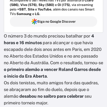
Acompanhe o SBT News nas TVs por assinatura
Claro
(586)
,
Vivo (576)
,
Sky (580)
e
Oi (175)
, via streaming
pelo
+SBT
,
Site
e
YouTube
, além dos canais nas Smart
TVs
Samsung
e
LG
.
Siga no Google Discover
O número 3 do mundo precisou batalhar por
4
horas e 16 minutos
para alcançar o que havia
escapado dele dois anos antes em Paris, em 2020
no Aberto dos Estados Unidos e no ano passado
no Aberto da Austrália. Com o resultado, tornou-se
o primeiro alemão a vencer Roland Garros desde
o início da Era Aberta
.
Os dois tenistas, muito amigos fora das quadras,
se abraçaram ao fim do duelo, depois que o
alemão
desabou no saibro para celebrar
seu
primeiro torneio major.