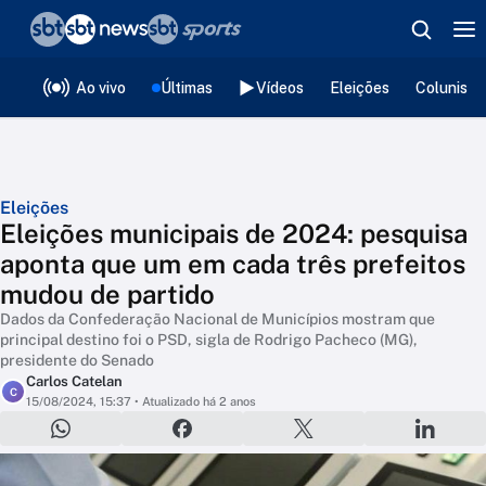
❮
voltar
Editorias
Ao vivo
Últimas
Vídeos
Eleições
Colunista
Eleições
Eleições municipais de 2024: pesquisa
aponta que um em cada três prefeitos
mudou de partido
Dados da Confederação Nacional de Municípios mostram que
principal destino foi o PSD, sigla de Rodrigo Pacheco (MG),
presidente do Senado
Carlos Catelan
C
15/08/2024, 15:37
• Atualizado há 2 anos