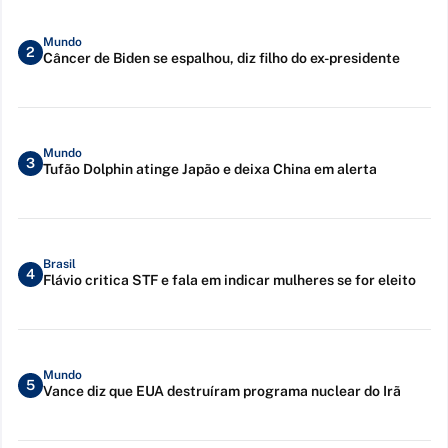
Mundo
2
Câncer de Biden se espalhou, diz filho do ex-presidente
Mundo
3
Tufão Dolphin atinge Japão e deixa China em alerta
Brasil
4
Flávio critica STF e fala em indicar mulheres se for eleito
Mundo
5
Vance diz que EUA destruíram programa nuclear do Irã