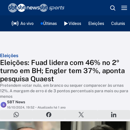
❮
voltar
Editorias
Ao vivo
Últimas
Vídeos
Eleições
Colunista
Eleições
Eleições: Fuad lidera com 46% no 2º
turno em BH; Engler tem 37%, aponta
pesquisa Quaest
Pretendem votar nulo, em branco ou sequer comparecer às urnas
12%. A margem de erro é de 3 pontos percentuais para mais ou para
menos
SBT News
S
16/10/2024, 19:52
• Atualizado há 1 ano