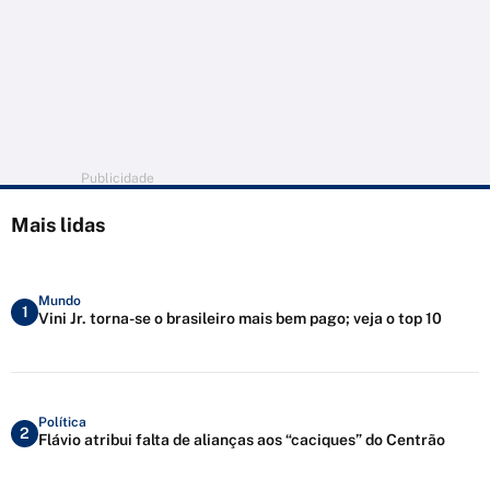
Publicidade
Mais lidas
Mundo
1
Vini Jr. torna-se o brasileiro mais bem pago; veja o top 10
Política
2
Flávio atribui falta de alianças aos “caciques” do Centrão