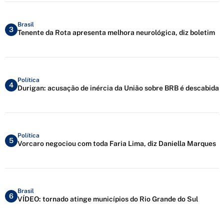
Brasil
3
Tenente da Rota apresenta melhora neurológica, diz boletim
Política
4
Durigan: acusação de inércia da União sobre BRB é descabida
Política
5
Vorcaro negociou com toda Faria Lima, diz Daniella Marques
Brasil
6
VÍDEO: tornado atinge municípios do Rio Grande do Sul