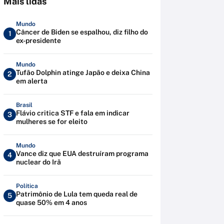
Mais lidas
Mundo
Câncer de Biden se espalhou, diz filho do
1
ex-presidente
Mundo
Tufão Dolphin atinge Japão e deixa China
2
em alerta
Brasil
Flávio critica STF e fala em indicar
3
mulheres se for eleito
Mundo
Vance diz que EUA destruíram programa
4
nuclear do Irã
Política
Patrimônio de Lula tem queda real de
5
quase 50% em 4 anos