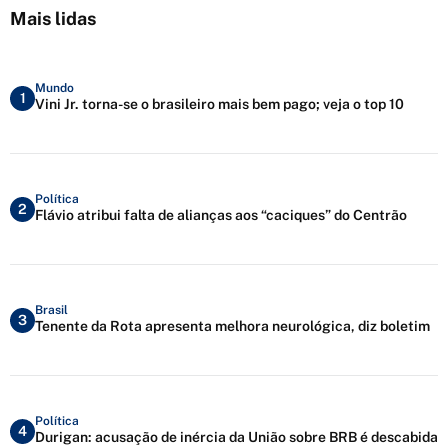
Mais lidas
Mundo
1
Vini Jr. torna-se o brasileiro mais bem pago; veja o top 10
Política
2
Flávio atribui falta de alianças aos “caciques” do Centrão
Brasil
3
Tenente da Rota apresenta melhora neurológica, diz boletim
Política
4
Durigan: acusação de inércia da União sobre BRB é descabida