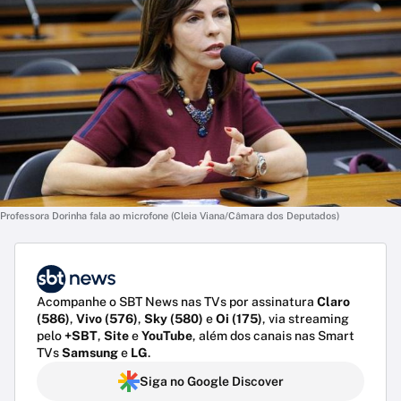
Professora Dorinha fala ao microfone (Cleia Viana/Câmara dos Deputados)
Acompanhe o SBT News nas TVs por assinatura
Claro
(586)
,
Vivo (576)
,
Sky (580)
e
Oi (175)
, via streaming
pelo
+SBT
,
Site
e
YouTube
, além dos canais nas Smart
TVs
Samsung
e
LG
.
Siga no Google Discover