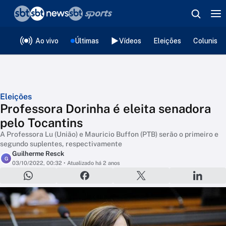
❮
voltar
Editorias
Ao vivo
Últimas
Vídeos
Eleições
Colunista
Eleições
Professora Dorinha é eleita senadora
pelo Tocantins
A Professora Lu (União) e Mauricio Buffon (PTB) serão o primeiro e
segundo suplentes, respectivamente
Guilherme Resck
G
03/10/2022, 00:32
• Atualizado há 2 anos