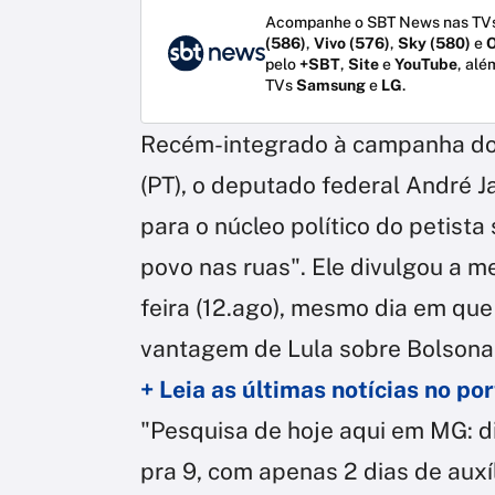
Acompanhe o SBT News nas TVs
(586)
,
Vivo (576)
,
Sky (580)
e
O
pelo
+SBT
,
Site
e
YouTube
, alé
TVs
Samsung
e
LG
.
Recém-integrado à campanha do e
(PT), o deputado federal André
para o núcleo político do petista
povo nas ruas". Ele divulgou a 
feira (12.ago), mesmo dia em qu
vantagem de Lula sobre Bolsona
+ Leia as últimas notícias no p
"Pesquisa de hoje aqui em MG: di
pra 9, com apenas 2 dias de aux