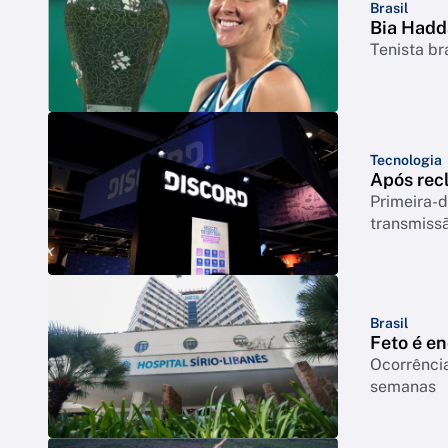
Brasil
Bia Hadd
Tenista br
Tecnologia
Após rec
Primeira-d
transmiss
Brasil
Feto é e
Ocorrência
semanas