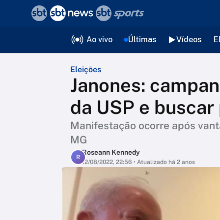
❮
voltar
Editorias
Ao vivo
Últimas
Vídeos
E
Eleições
Janones: campanh
da USP e buscar 
Manifestação ocorre após vant
MG
Roseann Kennedy
R
12/08/2022, 22:56
• Atualizado há 2 anos