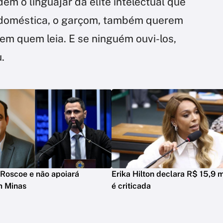
m o linguajar da elite intelectual que
 a doméstica, o garçom, também querem
em quem leia. E se ninguém ouvi-los,
.
Roscoe e não apoiará
Erika Hilton declara R$ 15,9 m
m Minas
é criticada