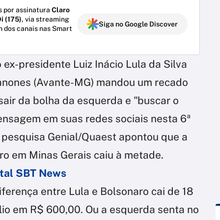
 por assinatura
Claro
i (175)
, via streaming
Siga no Google Discover
m dos canais nas Smart
x-presidente Luiz Inácio Lula da Silva
 Janones (Avante-MG) mandou um recado
 sair da bolha da esquerda e "buscar o
mensagem em suas redes sociais nesta 6ª
e pesquisa Genial/Quaest apontou que a
ro em Minas Gerais caiu à metade.
ortal SBT News
ferença entre Lula e Bolsonaro cai de 18
ílio em R$ 600,00. Ou a esquerda senta no