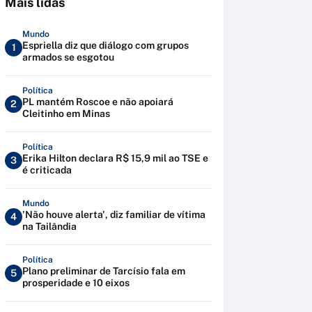
Mais lidas
Mundo
Espriella diz que diálogo com grupos
1
armados se esgotou
Política
PL mantém Roscoe e não apoiará
2
Cleitinho em Minas
Política
Erika Hilton declara R$ 15,9 mil ao TSE e
3
é criticada
Mundo
'Não houve alerta', diz familiar de vítima
4
na Tailândia
Política
Plano preliminar de Tarcísio fala em
5
prosperidade e 10 eixos