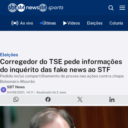
❮
voltar
Editorias
Ao vivo
Últimas
Vídeos
Eleições
Colunista
Eleições
Corregedor do TSE pede informações
do inquérito das fake news ao STF
Pedido inclui compartilhamento de provas nas ações contra chapa
Bolsonaro-Mourão
SBT News
S
04/08/2021, 14:11
• Atualizado há 2 anos