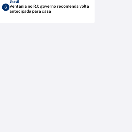
Brasil
Ventania no RJ: governo recomenda volta
6
antecipada para casa