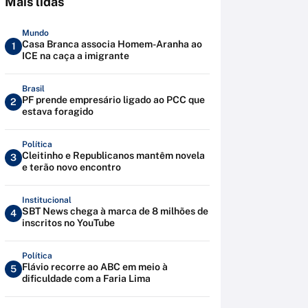
Mais lidas
Mundo
Casa Branca associa Homem-Aranha ao
1
ICE na caça a imigrante
Brasil
PF prende empresário ligado ao PCC que
2
estava foragido
Política
Cleitinho e Republicanos mantêm novela
3
e terão novo encontro
Institucional
SBT News chega à marca de 8 milhões de
4
inscritos no YouTube
Política
Flávio recorre ao ABC em meio à
5
dificuldade com a Faria Lima