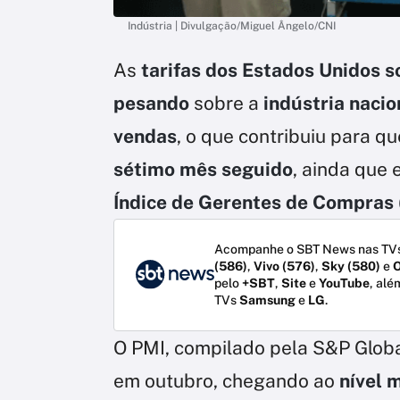
Indústria | Divulgação/Miguel Ângelo/CNI
As
tarifas dos Estados Unidos s
pesando
sobre a
indústria naci
vendas
, o que contribuiu para q
sétimo mês seguido
, ainda que 
Índice de Gerentes de Compras 
Acompanhe o SBT News nas TVs
(586)
,
Vivo (576)
,
Sky (580)
e
O
pelo
+SBT
,
Site
e
YouTube
, alé
TVs
Samsung
e
LG
.
O PMI, compilado pela S&P Glob
em outubro, chegando ao
nível 