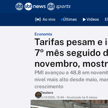
❮
voltar
Editorias
Ao vivo
Últimas
Vídeos
E
Economia
Tarifas pesam e i
7º mês seguido 
novembro, mostr
PMI avançou a 48,8 em novemb
nível mais alto desde maio, m
crescimento
Reuters
01/12/2025, 13:46
• Atualizado há 8 mêses