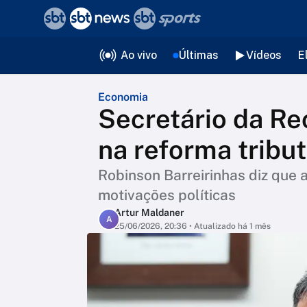
❮
voltar
Editorias
Ao vivo
Últimas
Vídeos
E
Economia
Secretário da Re
na reforma tribut
Robinson Barreirinhas diz que
motivações políticas
Artur Maldaner
A
25/06/2026, 20:36
• Atualizado há 1 mês