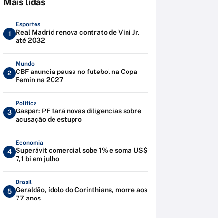
Mais lidas
Esportes
Real Madrid renova contrato de Vini Jr.
1
até 2032
Mundo
CBF anuncia pausa no futebol na Copa
2
Feminina 2027
Política
Gaspar: PF fará novas diligências sobre
3
acusação de estupro
Economia
Superávit comercial sobe 1% e soma US$
4
7,1 bi em julho
Brasil
Geraldão, ídolo do Corinthians, morre aos
5
77 anos