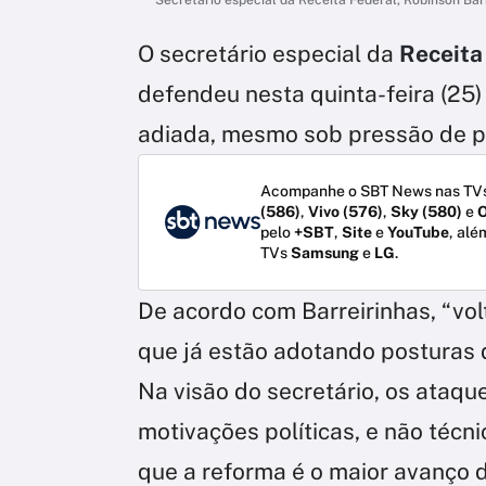
Secretário especial da Receita Federal, Robinson Bar
O secretário especial da
Receita
defendeu nesta quinta-feira (25)
adiada, mesmo sob pressão de p
Acompanhe o SBT News nas TVs
(586)
,
Vivo (576)
,
Sky (580)
e
O
pelo
+SBT
,
Site
e
YouTube
, alé
TVs
Samsung
e
LG
.
De acordo com Barreirinhas, “volt
que já estão adotando posturas 
Na visão do secretário, os ataqu
motivações políticas, e não técn
que a reforma é o maior avanço d