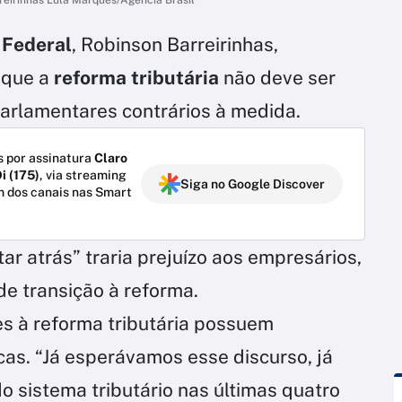
reirinhas Lula Marques/Agência Brasil
 Federal
, Robinson Barreirinhas,
 que a
reforma tributária
não deve ser
arlamentares contrários à medida.
 por assinatura
Claro
i (175)
, via streaming
Siga no Google Discover
m dos canais nas Smart
ar atrás” traria prejuízo aos empresários,
de transição à reforma.
es à reforma tributária possuem
icas. “Já esperávamos esse discurso, já
o sistema tributário nas últimas quatro