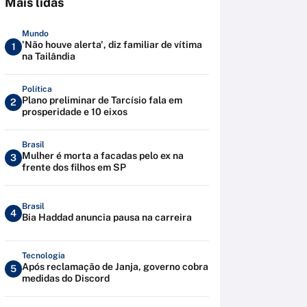
Mais lidas
Mundo
'Não houve alerta', diz familiar de vítima
1
na Tailândia
Política
Plano preliminar de Tarcísio fala em
2
prosperidade e 10 eixos
Brasil
Mulher é morta a facadas pelo ex na
3
frente dos filhos em SP
Brasil
4
Bia Haddad anuncia pausa na carreira
Tecnologia
Após reclamação de Janja, governo cobra
5
medidas do Discord