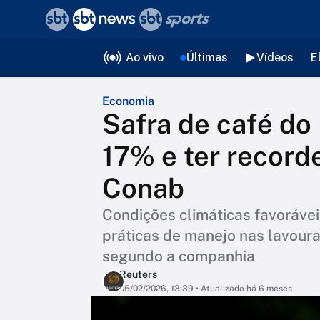
❮
voltar
Editorias
Ao vivo
Últimas
Vídeos
E
Economia
Safra de café do
17% e ter record
Conab
Condições climáticas favorávei
práticas de manejo nas lavoura
segundo a companhia
Reuters
05/02/2026, 13:39
• Atualizado há 6 mêses