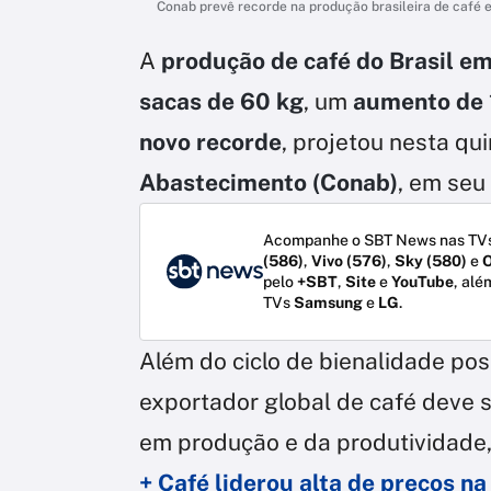
Conab prevê recorde na produção brasileira de café 
A
produção de café do Brasil em
sacas de 60 kg
, um
aumento de 
novo recorde
, projetou nesta qui
Abastecimento (Conab)
, em seu
Acompanhe o SBT News nas TVs
(586)
,
Vivo (576)
,
Sky (580)
e
O
pelo
+SBT
,
Site
e
YouTube
, alé
TVs
Samsung
e
LG
.
Além do ciclo de bienalidade posi
exportador global de café deve 
em produção e da produtividade,
+ Café liderou alta de preços n