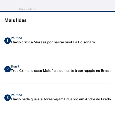
Publicidade
Mais lidas
Política
1
Flávio critica Moraes por barrar visita a Bolsonaro
Brasil
2
True Crime: o caso Maluf e o combate à corrupção no Brasil
Política
3
Flávio pede que eleitores vejam Eduardo em André do Prado