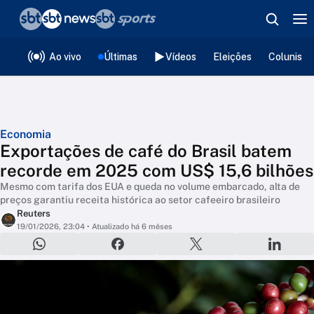
❮
voltar
Editorias
Ao vivo
Últimas
Vídeos
Eleições
Colunista
Economia
Exportações de café do Brasil batem
recorde em 2025 com US$ 15,6 bilhões
Mesmo com tarifa dos EUA e queda no volume embarcado, alta de
preços garantiu receita histórica ao setor cafeeiro brasileiro
Reuters
19/01/2026, 23:04
• Atualizado há 6 mêses