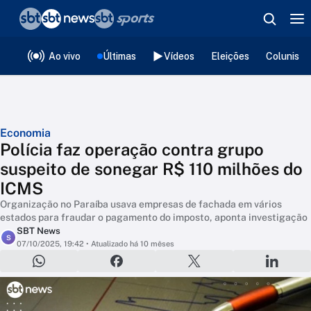
❮
voltar
Editorias
Ao vivo
Últimas
Vídeos
Eleições
Colunista
Economia
Polícia faz operação contra grupo
suspeito de sonegar R$ 110 milhões do
ICMS
Organização no Paraíba usava empresas de fachada em vários
estados para fraudar o pagamento do imposto, aponta investigação
SBT News
S
07/10/2025, 19:42
• Atualizado há 10 mêses