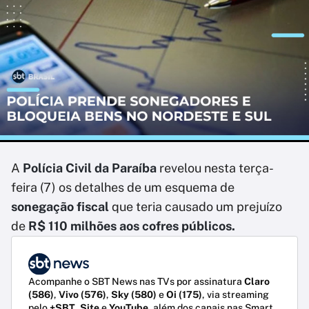
A
Polícia Civil da Paraíba
revelou nesta terça-
feira (7) os detalhes de um esquema de
sonegação fiscal
que teria causado um prejuízo
de
R$ 110 milhões aos cofres públicos.
Acompanhe o SBT News nas TVs por assinatura
Claro
(586)
,
Vivo (576)
,
Sky (580)
e
Oi (175)
, via streaming
pelo
+SBT
,
Site
e
YouTube
, além dos canais nas Smart