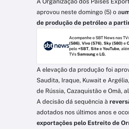
A Organização dos Países Export
aprovou neste domingo (5) o a
um
de produção de petróleo a parti
Acompanhe o SBT News nas TVs
(586)
,
Vivo (576)
,
Sky (580)
e
O
pelo
+SBT
,
Site
e
YouTube
, alé
TVs
Samsung
e
LG
.
A elevação da produção foi apro
Saudita, Iraque, Kuwait e Argéli
de Rússia, Cazaquistão e Omã, a
A decisão dá sequência à
reversã
adotados nos últimos anos e oco
exportações pelo Estreito de O