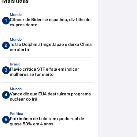
Mais lidas
Mundo
Câncer de Biden se espalhou, diz filho do
1
ex-presidente
Mundo
Tufão Dolphin atinge Japão e deixa China
2
em alerta
Brasil
Flávio critica STF e fala em indicar
3
mulheres se for eleito
Mundo
Vance diz que EUA destruíram programa
4
nuclear do Irã
Política
Patrimônio de Lula tem queda real de
5
quase 50% em 4 anos