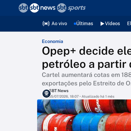
❮
voltar
Editorias
Ao vivo
Últimas
Vídeos
E
Economia
Opep+ decide el
petróleo a partir
Cartel aumentará cotas em 188 
exportações pelo Estreito de 
SBT News
05/07/2026, 18:07
• Atualizado há 1 mês