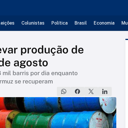
leições
Colunistas
Política
Brasil
Economia
Mu
evar produção de
 de agosto
mil barris por dia enquanto
Ormuz se recuperam