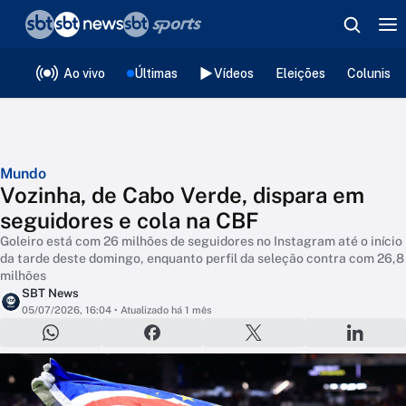
❮
voltar
Editorias
Ao vivo
Últimas
Vídeos
Eleições
Colunista
Mundo
Vozinha, de Cabo Verde, dispara em
seguidores e cola na CBF
Goleiro está com 26 milhões de seguidores no Instagram até o início
da tarde deste domingo, enquanto perfil da seleção contra com 26,8
milhões
SBT News
05/07/2026, 16:04
• Atualizado há 1 mês