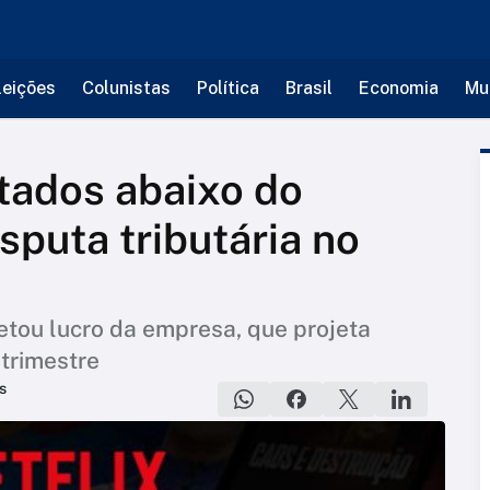
leições
Colunistas
Política
Brasil
Economia
Mu
ltados abaixo do
sputa tributária no
etou lucro da empresa, que projeta
trimestre
s