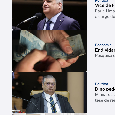
Política
Vice de F
Faria Lim
o cargo de
Economia
Endivida
Pesquisa d
Política
Dino ped
Ministro a
tese de re