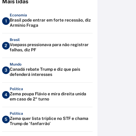
Mais lidas
Economia
Brasil pode entrar em forte recessão, diz
1
Armínio Fraga
Brasil
Voepass pressionava para não registrar
2
falhas, diz PF
Mundo
Canadá rebate Trump e diz que país
3
defenderá interesses
Política
Zema poupa Flávio e mira direita unida
4
em caso de 2º turno
Política
Zema quer lista tríplice no STF e chama
5
Trump de ‘fanfarrão’