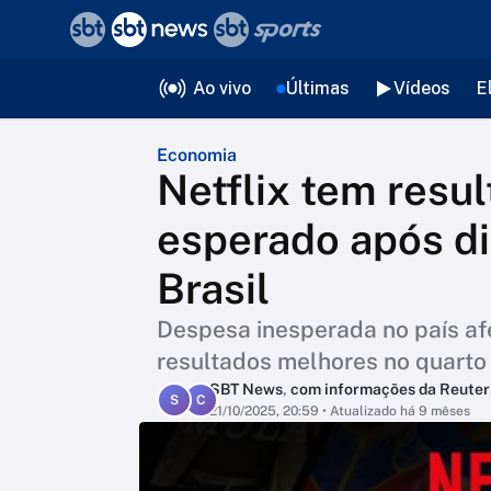
❮
voltar
Editorias
Ao vivo
Últimas
Vídeos
E
Economia
Netflix tem resu
esperado após di
Brasil
Despesa inesperada no país af
resultados melhores no quarto 
SBT News
,
com informações da Reuter
S
C
21/10/2025, 20:59
• Atualizado há 9 mêses