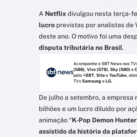
A
Netflix
divulgou nesta terça-fe
lucro
previstas por analistas de 
deste ano. O motivo foi uma des
disputa tributária no Brasil
.
Acompanhe o SBT News nas TVs
(586)
,
Vivo (576)
,
Sky (580)
e
O
pelo
+SBT
,
Site
e
YouTube
, alé
TVs
Samsung
e
LG
.
De julho a setembro, a empresa r
bilhões e um lucro diluído por a
animação “
K-Pop Demon Hunter
assistido da história da platafo