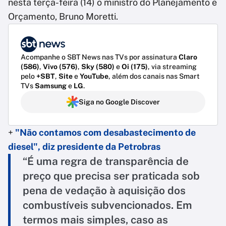
nesta terça-feira (14) o ministro do Planejamento e
Orçamento, Bruno Moretti.
Acompanhe o SBT News nas TVs por assinatura
Claro
(586)
,
Vivo (576)
,
Sky (580)
e
Oi (175)
, via streaming
pelo
+SBT
,
Site
e
YouTube
, além dos canais nas Smart
TVs
Samsung
e
LG
.
Siga no Google Discover
+
"Não contamos com desabastecimento de
diesel", diz presidente da Petrobras
“É uma regra de transparência de
preço que precisa ser praticada sob
pena de vedação à aquisição dos
combustíveis subvencionados. Em
termos mais simples, caso as