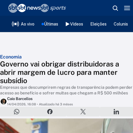
❮
voltar
Editorias
Ao vivo
Últimas
Vídeos
Eleições
Colunista
Economia
Governo vai obrigar distribuidoras a
abrir margem de lucro para manter
subsídio
Empresas que descumprirem regras de transparência podem perder
acesso ao benefício e sofrer multas que chegam a R$ 500 milhões
Caio Barcellos
14/04/2026, 16:08
• Atualizado há 3 mêses