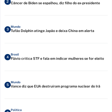
2
Câncer de Biden se espalhou, diz filho do ex-presidente
Mundo
3
Tufão Dolphin atinge Japão e deixa China em alerta
Brasil
4
Flávio critica STF e fala em indicar mulheres se for eleito
Mundo
5
Vance diz que EUA destruíram programa nuclear do Irã
Política