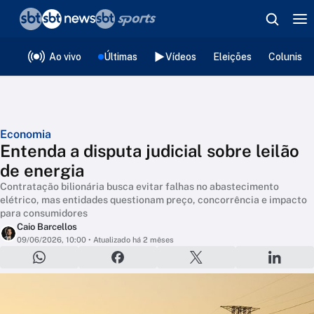
❮
voltar
Editorias
Ao vivo
Últimas
Vídeos
Eleições
Colunista
Economia
Entenda a disputa judicial sobre leilão
de energia
Contratação bilionária busca evitar falhas no abastecimento
elétrico, mas entidades questionam preço, concorrência e impacto
para consumidores
Caio Barcellos
09/06/2026, 10:00
• Atualizado há 2 mêses