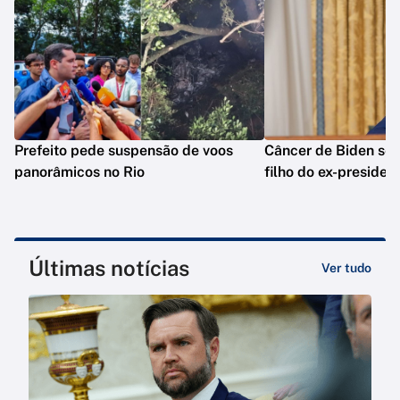
Prefeito pede suspensão de voos
Câncer de Biden se 
panorâmicos no Rio
filho do ex-presiden
Últimas notícias
Ver tudo