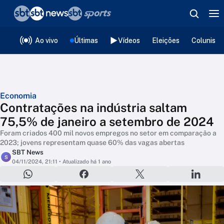
❮
voltar
Editorias
Ao vivo
Últimas
Vídeos
Eleições
Colunista
Economia
Contratações na indústria saltam
75,5% de janeiro a setembro de 2024
Foram criados 400 mil novos empregos no setor em comparação a
2023; jovens representam quase 60% das vagas abertas
SBT News
S
04/11/2024, 21:11
• Atualizado há 1 ano