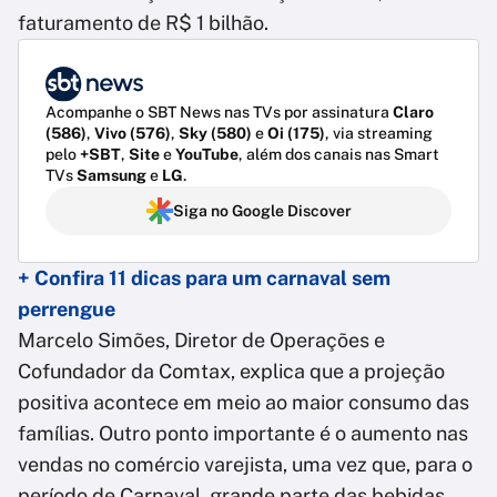
faturamento de R$ 1 bilhão.
Acompanhe o SBT News nas TVs por assinatura
Claro
(586)
,
Vivo (576)
,
Sky (580)
e
Oi (175)
, via streaming
pelo
+SBT
,
Site
e
YouTube
, além dos canais nas Smart
TVs
Samsung
e
LG
.
Siga no Google Discover
+ Confira 11 dicas para um carnaval sem
perrengue
Marcelo Simões, Diretor de Operações e
Cofundador da Comtax, explica que a projeção
positiva acontece em meio ao maior consumo das
famílias. Outro ponto importante é o aumento nas
vendas no comércio varejista, uma vez que, para o
período de Carnaval, grande parte das bebidas