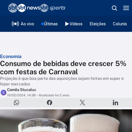
❮
voltar
Editorias
Ao vivo
Últimas
Vídeos
Eleições
Colunista
Economia
Consumo de bebidas deve crescer 5%
com festas de Carnaval
Projeção é que boa parte das aquisições sejam feitas em super e
hiper mercados
Camila Stucaluc
C
10/02/2024, 14:36
• Atualizado há 2 anos