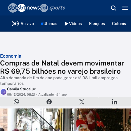
❮
voltar
Editorias
Ao vivo
Últimas
Vídeos
Eleições
Colunista
Economia
Compras de Natal devem movimentar
R$ 69,75 bilhões no varejo brasileiro
Alta demanda de fim de ano pode gerar até 98,1 mil empregos
temporários
Camila Stucaluc
C
09/12/2024, 08:21
• Atualizado há 1 ano