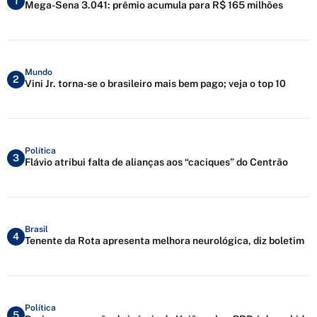
1
Mega-Sena 3.041: prêmio acumula para R$ 165 milhões
Mundo
2
Vini Jr. torna-se o brasileiro mais bem pago; veja o top 10
Política
3
Flávio atribui falta de alianças aos “caciques” do Centrão
Brasil
4
Tenente da Rota apresenta melhora neurológica, diz boletim
Política
5