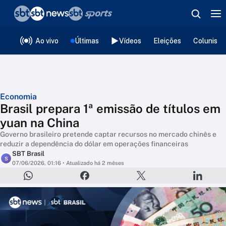
❮
voltar
Editorias
Ao vivo
Últimas
Vídeos
Eleições
Colunista
Economia
Brasil prepara 1ª emissão de títulos em
yuan na China
Governo brasileiro pretende captar recursos no mercado chinês e
reduzir a dependência do dólar em operações financeiras
SBT Brasil
S
07/06/2026, 01:16
• Atualizado há 2 mêses