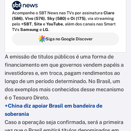
Acompanhe o SBT News nas TVs por assinatura
Claro
(586)
,
Vivo (576)
,
Sky (580)
e
Oi (175)
, via streaming
pelo
+SBT
,
Site
e
YouTube
, além dos canais nas Smart
TVs
Samsung
e
LG
.
Siga no Google Discover
A emissão de títulos públicos é uma forma de
financiamento em que governos vendem papéis a
investidores e, em troca, pagam rendimentos ao
longo de um período determinado. No Brasil, um
dos exemplos mais conhecidos desse mecanismo
é o Tesouro Direto.
+China diz apoiar Brasil em bandeira de
soberania
Caso a operação seja confirmada, será a primeira
vez que o Brasil emitirá títulos denominados em