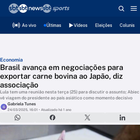
❮
voltar
Editorias
Ao vivo
Últimas
Vídeos
Eleições
Colunista
Economia
Brasil avança em negociações para
exportar carne bovina ao Japão, diz
associação
Lula tem uma reunião nesta terça (25) para discutir o assunto; Abiec
vê viagem do presidente ao país asiático como momento decisivo
Gabriela Tunes
G
24/03/2025, 16:01
• Atualizado há 1 ano