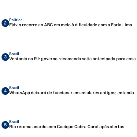
Política
2
Flávio recorre ao ABC em meio à dificuldade com a Faria Lima
Brasil
3
Ventania no RJ: governo recomenda volta antecipada para casa
Brasil
4
WhatsApp deixará de funcionar em celulares antigos; entenda
Brasil
5
Rio retoma acordo com Cacique Cobra Coral após alertas