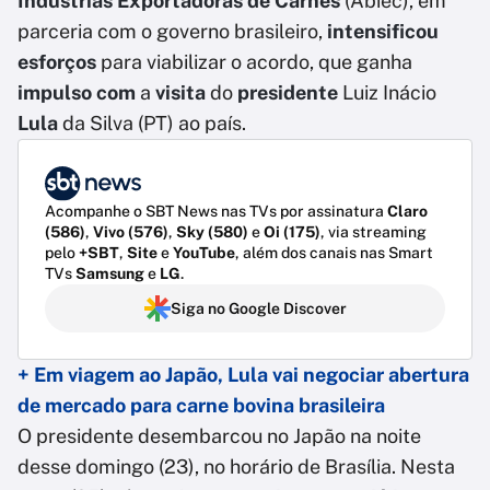
Indústrias Exportadoras de Carnes
(Abiec), em
parceria com o governo brasileiro,
intensificou
esforços
para viabilizar o acordo, que ganha
impulso com
a
visita
do
presidente
Luiz Inácio
Lula
da Silva (PT) ao país.
Acompanhe o SBT News nas TVs por assinatura
Claro
(586)
,
Vivo (576)
,
Sky (580)
e
Oi (175)
, via streaming
pelo
+SBT
,
Site
e
YouTube
, além dos canais nas Smart
TVs
Samsung
e
LG
.
Siga no Google Discover
+ Em viagem ao Japão, Lula vai negociar abertura
de mercado para carne bovina brasileira
O presidente desembarcou no Japão na noite
desse domingo (23), no horário de Brasília. Nesta