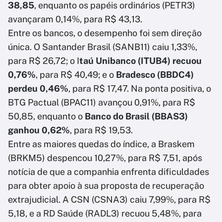
38,85
, enquanto os papéis ordinários (PETR3)
avançaram 0,14%, para R$ 43,13.
Entre os bancos, o desempenho foi sem direção
única. O Santander Brasil (SANB11) caiu 1,33%,
para R$ 26,72; o I
taú Unibanco (ITUB4) recuou
0,76%
, para R$ 40,49; e o
Bradesco (BBDC4)
perdeu 0,46%
, para R$ 17,47. Na ponta positiva, o
BTG Pactual (BPAC11) avançou 0,91%, para R$
50,85, enquanto o
Banco do Brasil (BBAS3)
ganhou 0,62%
, para R$ 19,53.
Entre as maiores quedas do índice, a Braskem
(BRKM5) despencou 10,27%, para R$ 7,51, após
notícia de que a companhia enfrenta dificuldades
para obter apoio à sua proposta de recuperação
extrajudicial. A CSN (CSNA3) caiu 7,99%, para R$
5,18, e a RD Saúde (RADL3) recuou 5,48%, para