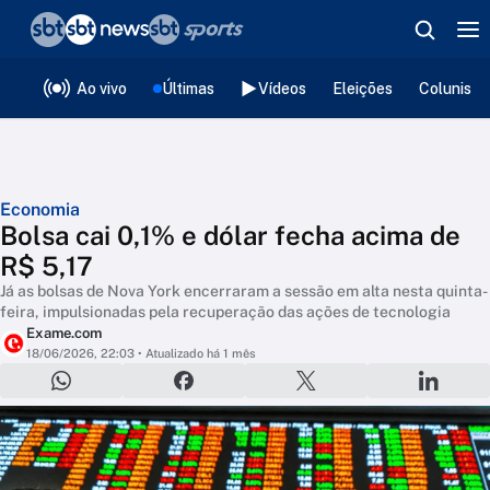
❮
voltar
Editorias
Ao vivo
Últimas
Vídeos
Eleições
Colunista
Economia
Bolsa cai 0,1% e dólar fecha acima de
R$ 5,17
Já as bolsas de Nova York encerraram a sessão em alta nesta quinta-
feira, impulsionadas pela recuperação das ações de tecnologia
Exame.com
18/06/2026, 22:03
• Atualizado há 1 mês