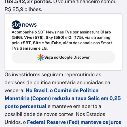
169.542,37 pontos.
O volume financeiro somou
R$ 25,9 bilhões.
Acompanhe o SBT News nas TVs por assinatura
Claro
(586)
,
Vivo (576)
,
Sky (580)
e
Oi (175)
, via streaming
pelo
+SBT
,
Site
e
YouTube
, além dos canais nas Smart
TVs
Samsung
e
LG
.
Siga no Google Discover
Os investidores seguiram repercutindo as
decisões de política monetária anunciadas na
véspera.
No Brasil, o Comitê de Política
Monetária (Copom)
reduziu a taxa Selic
em 0,25
ponto percentual
e manteve em aberto a
possibilidade de novos cortes. Nos Estados
Unidos, o
Federal Reserve (Fed)
manteve os juros